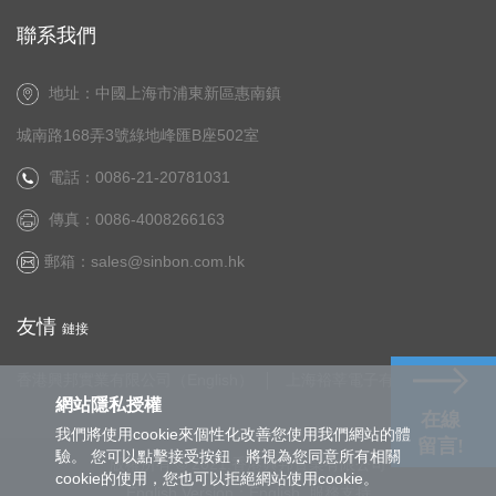
聯系我們
地址：中國上海市浦東新區惠南鎮
城南路168弄3號綠地峰匯B座502室
電話：0086-21-20781031
傳真：0086-4008266163
郵箱：
sales@sinbon.com.hk
友情
鏈接
香港興邦實業有限公司（English）
上海裕莘電子有限公司
網站隱私授權
在線
我們將使用cookie來個性化改善您使用我們網站的體
留言!
驗。 您可以點擊接受按鈕，將視為您同意所有相關
版權所有 © 2021.香港興邦實業有限公司
cookie的使用，您也可以拒絕網站使用cookie。
English Version：
English
服務支持